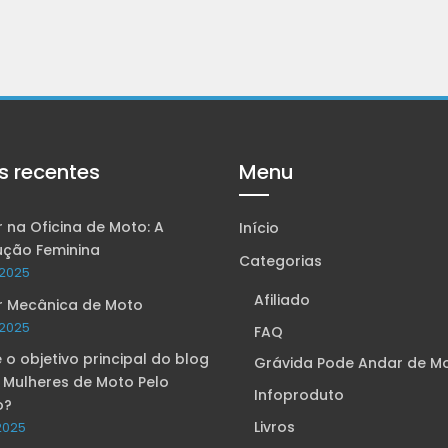
s recentes
Menu
 na Oficina de Moto: A
Início
ução Feminina
Categorias
2025
Afiliado
r Mecânica de Moto
2025
FAQ
 o objetivo principal do blog
Grávida Pode Andar de M
 Mulheres de Moto Pelo
Infoproduto
o?
Livros
2025