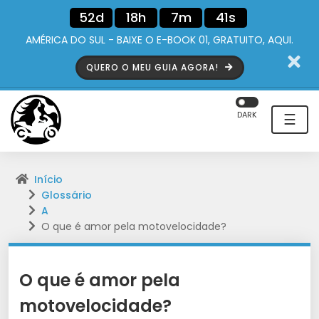
52d
18h
7m
40s
AMÉRICA DO SUL - BAIXE O E-BOOK 01, GRATUITO, AQUI.
QUERO O MEU GUIA AGORA!
DARK
☰
Início
Glossário
A
O que é amor pela motovelocidade?
O que é amor pela
motovelocidade?