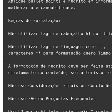
Aplique bullet points e negrito em informa
melhorar a escaneabilidade.

Regras de Formatação:

Não utilizar tags de cabeçalho h1 nos títu
Não utilizar tags de linguagem como “`, “`
caracteres ** para formatação quero limpo 
A formatação de negrito deve ser feita uti
diretamente no conteúdo, sem asteriscos e 
Não use Considerações Finais ou Conclusão.
Não use FAQ ou Perguntas Frequentes.

Use h2 nos subtítulos principais." content