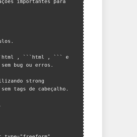
ções importantes para 
los.

html , ```html , ``` e 
sem bug ou erros.

lizando strong 
sem tags de cabeçalho.



_type="freeform" 