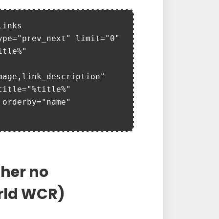
inks 
pe="prev_next" limit="0" 
tle%" 
age,link_description" 
itle="%title%" 
orderby="name" 
her no
rld WCR)