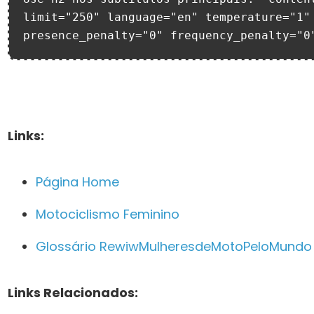
limit="250" language="en" temperature="1" 
presence_penalty="0" frequency_penalty="0
Links:
Página Home
Motociclismo Feminino
Glossário RewiwMulheresdeMotoPeloMundo
Links Relacionados: