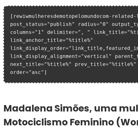
[rewiwmulheresdemotopelomundocom-related-l
post_status="publish" radius="0" output_ty
columns="1" delimiter=", " link_title="%ti
link_anchor_title="%title%" 
link_display_order="link_title,featured_im
link_display_alignment="vertical" parent_t
next_title="%title%" prev_title="%title%" 
order="asc"]
Madalena Simões, uma mul
Motociclismo Feminino (Wo