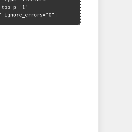
top_p="1" 
" ignore_errors="0"]