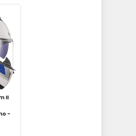
 II
ho -