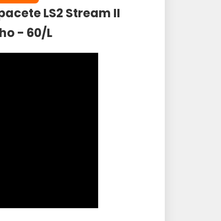
acete LS2 Stream II
ho - 60/L