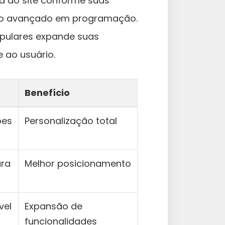
a do site conforme suas
to avançado em programação.
opulares expande suas
 ao usuário.
Benefício
ões
Personalização total
ara
Melhor posicionamento
vel
Expansão de
funcionalidades