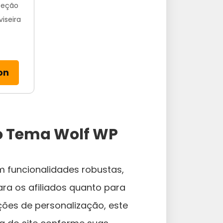
oteção
iseira
on
do Tema Wolf WP
 funcionalidades robustas,
ra os afiliados quanto para
ções de personalização, este