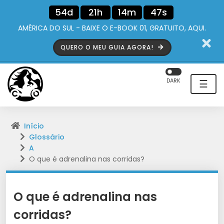
54d
21h
14m
46s
AMÉRICA DO SUL - BAIXE O E-BOOK 01, GRATUITO, AQUI.
QUERO O MEU GUIA AGORA!
DARK
☰
Início
Glossário
A
O que é adrenalina nas corridas?
O que é adrenalina nas
corridas?