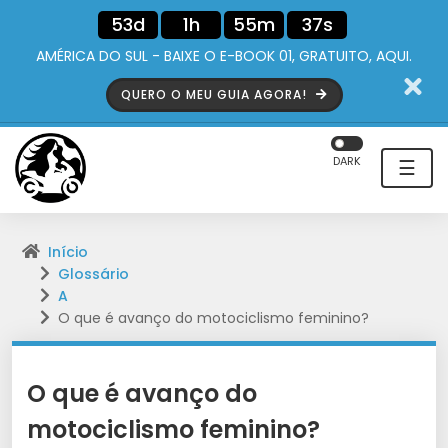
53d
1h
55m
36s
AMÉRICA DO SUL - BAIXE O E-BOOK 01, GRATUITO, AQUI.
QUERO O MEU GUIA AGORA!
DARK
☰
Início
Glossário
A
O que é avanço do motociclismo feminino?
O que é avanço do
motociclismo feminino?